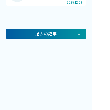
2025.12.09
館内案内
イベント紹介
研究・教育
体験学習プログラム
過去の記事
海の仲間たち
ショップ・レストラン
よくある質問
水族館の周辺施設