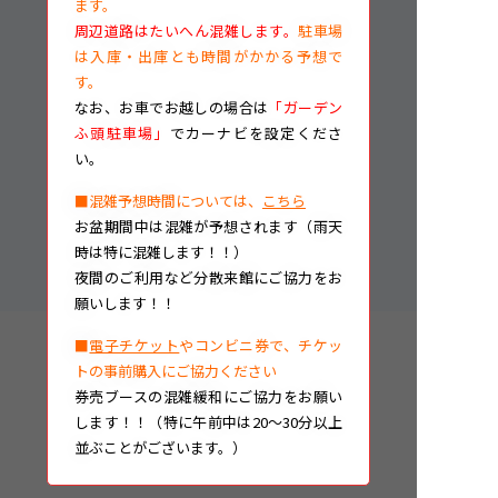
ます。
周辺道路はたいへん混雑します。
駐車場
は入庫・出庫とも時間がかかる予想で
す。
なお、
お車でお越しの場合は
「ガーデン
ふ頭駐車場」
でカーナビを設定くださ
い。
■混雑予想時間については、
こちら
お盆期間中は混雑が予想されます（雨天
時は特に混雑します！！）
夜間のご利用など分散来館にご協力をお
願いします！！
■
電子チケット
やコンビニ券で、チケッ
トの事前購入にご協力ください
券売ブースの混雑緩和にご協力をお願い
します！！（特に午前中は20～30分以上
並ぶことがございます。）