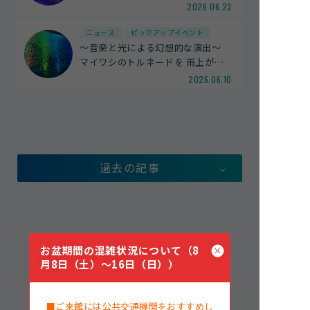
2026.06.23
館内案内
ニュース
ピックアップイベント
イベント紹介
～音楽と光による幻想的な演出～
研究・教育
マイワシのトルネードを 雨上が
…
体験学習プログラム
2026.06.10
海の仲間たち
ショップ・レストラン
よくある質問
過去の記事
水族館の周辺施設
お盆期間の混雑状況について（8
月8日（土）～16日（日））
■ご来館には公共交通機関をおすすめし