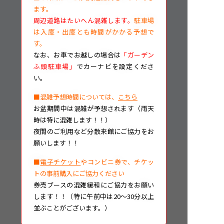
ます。
周辺道路はたいへん混雑します。
駐車場
は入庫・出庫とも時間がかかる予想で
す。
なお、
お車でお越しの場合は
「ガーデン
ふ頭駐車場」
でカーナビを設定くださ
い。
■混雑予想時間については、
こちら
お盆期間中は混雑が予想されます（雨天
時は特に混雑します！！）
夜間のご利用など分散来館にご協力をお
願いします！！
■
電子チケット
やコンビニ券で、チケッ
トの事前購入にご協力ください
券売ブースの混雑緩和にご協力をお願い
します！！（特に午前中は20～30分以上
並ぶことがございます。）