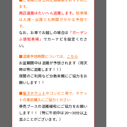
ます。
周辺道路はたいへん混雑します。
駐車場
は入庫・出庫とも時間がかかる予想で
す。
なお、
お車でお越しの場合は
「ガーデン
ふ頭駐車場」
でカーナビを設定くださ
い。
■混雑予想時間については、
こちら
お盆期間中は混雑が予想されます（雨天
時は特に混雑します！！）
夜間のご利用など分散来館にご協力をお
願いします！！
■
電子チケット
やコンビニ券で、チケッ
トの事前購入にご協力ください
券売ブースの混雑緩和にご協力をお願い
します！！（特に午前中は20～30分以上
並ぶことがございます。）