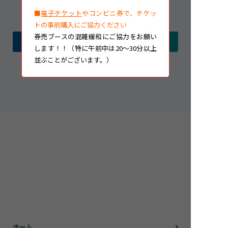
■
電子チケット
やコンビニ券で、チケッ
トの事前購入にご協力ください
券売ブースの混雑緩和にご協力をお願い
過去の記事
します！！（特に午前中は20～30分以上
並ぶことがございます。）
ホーム