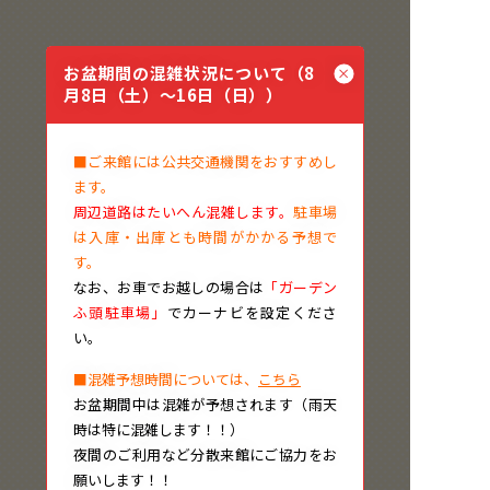
お盆期間の混雑状況について（8
月8日（土）～16日（日））
■ご来館には公共交通機関をおすすめし
ます。
周辺道路はたいへん混雑します。
駐車場
は入庫・出庫とも時間がかかる予想で
す。
なお、
お車でお越しの場合は
「ガーデン
ふ頭駐車場」
でカーナビを設定くださ
い。
■混雑予想時間については、
こちら
お盆期間中は混雑が予想されます（雨天
時は特に混雑します！！）
夜間のご利用など分散来館にご協力をお
願いします！！