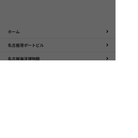
ホーム
名古屋港ポートビル
名古屋海洋博物館
南極観測船ふじ
JETTY
ポートハウス
名古屋港ガーデンふ頭からのお知らせ