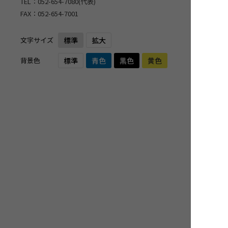
TEL：
052-654-7080
(代表)
FAX：052-654-7001
文字サイズ
標準
拡大
背景色
標準
青色
黒色
黄色