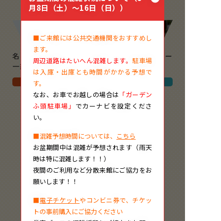
月8日（土）～16日（日））
■ご来館には公共交通機関をおすすめし
ます。
名古屋港ガーデンふ頭
7月のしおかぜコンサー
周辺道路はたいへん混雑します。
駐車場
一部施設の休館につ
…
トのお知らせ
は入庫・出庫とも時間がかかる予想で
名古屋港ポートビル
ポートハウス
す。
なお、
お車でお越しの場合は
「ガーデン
ふ頭駐車場」
でカーナビを設定くださ
い。
■混雑予想時間については、
こちら
お盆期間中は混雑が予想されます（雨天
時は特に混雑します！！）
夜間のご利用など分散来館にご協力をお
願いします！！
■
電子チケット
やコンビニ券で、チケッ
トの事前購入にご協力ください