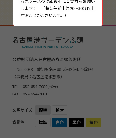
券売ブースの混雑緩和にご協力をお願い
します！！（特に午前中は20～30分以上
並ぶことがございます。）
公益財団法人名古屋みなと振興財団
〒455-0033 愛知県名古屋市港区港町1番3号
（事務局：名古屋港水族館）
TEL：
052-654-7080
(代表)
FAX：052-654-7001
文字サイズ
標準
拡大
背景色
標準
青色
黒色
黄色