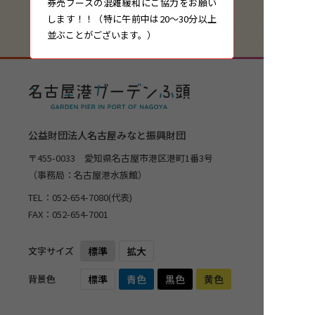
券売ブースの混雑緩和にご協力をお願い
します！！（特に午前中は20～30分以上
並ぶことがございます。）
公益財団法人名古屋みなと振興財団
〒455-0033 愛知県名古屋市港区港町1番3号
（事務局：名古屋港水族館）
TEL：
052-654-7080
(代表)
FAX：052-654-7001
文字サイズ
標準
拡大
背景色
標準
青色
黒色
黄色