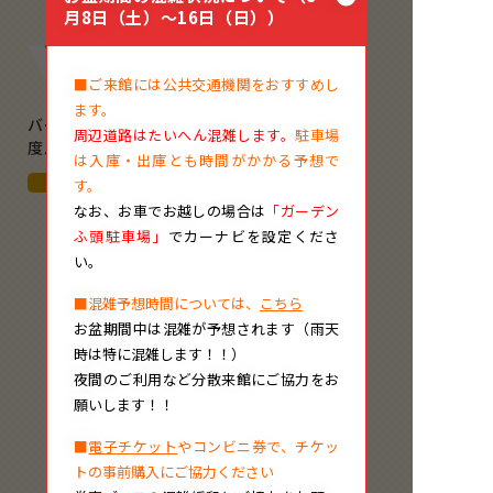
月8日（土）～16日（日））
■ご来館には公共交通機関をおすすめし
ます。
バーチャルツアーの360
周辺道路はたいへん混雑します。
駐車場
度パノラマで船内を
…
は入庫・出庫とも時間がかかる予想で
南極観測船ふじ
す。
なお、
お車でお越しの場合は
「ガーデン
ふ頭駐車場」
でカーナビを設定くださ
い。
■混雑予想時間については、
こちら
お盆期間中は混雑が予想されます（雨天
時は特に混雑します！！）
夜間のご利用など分散来館にご協力をお
願いします！！
■
電子チケット
やコンビニ券で、チケッ
トの事前購入にご協力ください