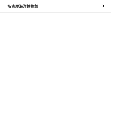
名古屋海洋博物館
南極観測船ふじ
JETTY
ポートハウス
名古屋港ガーデンふ頭からのお知らせ