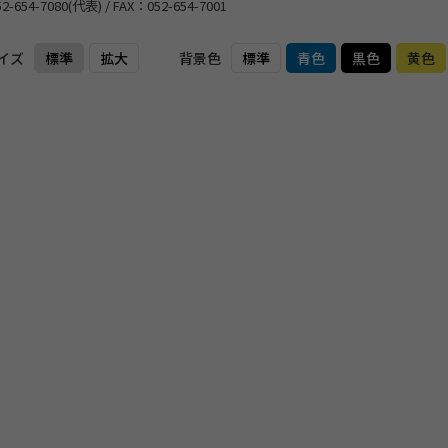
52-654-7080
(代表)
/
FAX：052-654-7001
イズ
標準
拡大
背景色
標準
青色
黒色
黄色