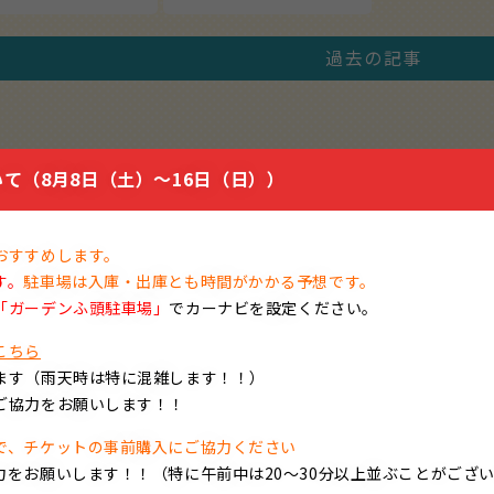
過去の記事
て（8月8日（土）～16日（日））
2024.07.13
2024.07.05
おすすめします。
す。
駐車場は入庫・出庫とも時間がかかる予想です。
「ガーデンふ頭駐車場」
でカーナビを設定ください。
こちら
ます（雨天時は特に混雑します！！）
港ポートビル1階「休憩
…
ベビーケアルーム（mamaro🄬
ご協力をお願いします！！
名古屋港ポートビル
名古屋港ポートビル
で、チケットの事前購入にご協力ください
力をお願いします！！（特に午前中は20～30分以上並ぶことがござ