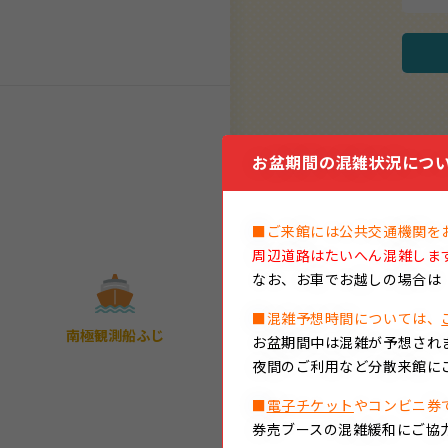
お盆期間の混雑状況につい
■ご来館には公共交通機関を
周辺道路はたいへん混雑しま
なお、
お車でお越しの場合は
■混雑予想時間については、
南極観測船ふじ
お盆期間中は混雑が予想され
名古屋
夜間のご利用など分散来館に
■
電子チケット
やコンビニ券
券売ブースの混雑緩和にご協