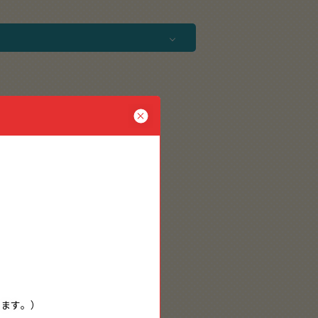
…
います。）