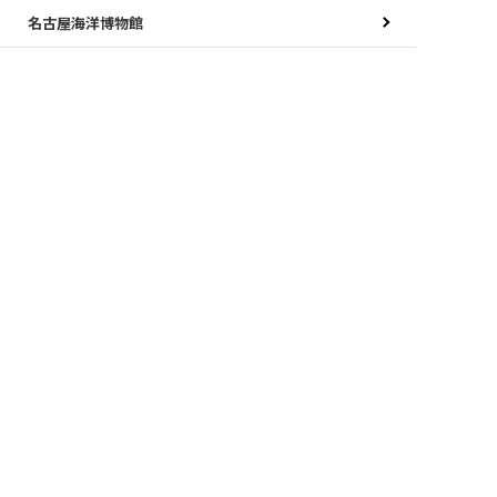
名古屋海洋博物館
南極観測船ふじ
JETTY
ポートハウス
名古屋港ガーデンふ頭からのお知らせ