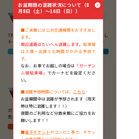
お盆期間の混雑状況について（8
月8日（土）～16日（日））
■ご来館には公共交通機関をおすすめし
7月のしおかぜコンサー
【募集は終了しまし
ます。
トのお知らせ
た】できた！がうれ
…
周辺道路はたいへん混雑します。
駐車場
は入庫・出庫とも時間がかかる予想で
ポートハウス
名古屋海洋博物館
す。
なお、
お車でお越しの場合は
「ガーデン
2026.06.07
ふ頭駐車場」
でカーナビを設定くださ
い。
■混雑予想時間については、
こちら
お盆期間中は混雑が予想されます（雨天
時は特に混雑します！！）
ガーデン事務室書籍販
夜間のご利用など分散来館にご協力をお
売のご案内
願いします！！
名古屋港ポートビル
■
電子チケット
やコンビニ券で、チケッ