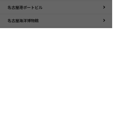
名古屋港ポートビル
名古屋海洋博物館
南極観測船ふじ
JETTY
ポートハウス
名古屋港ガーデンふ頭からのお知らせ