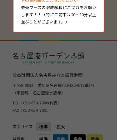
トの事前購入にご協力ください
券売ブースの混雑緩和にご協力をお願い
します！！（特に午前中は20～30分以上
並ぶことがございます。）
公益財団法人名古屋みなと振興財団
〒455-0033 愛知県名古屋市港区港町1番3号
（事務局：名古屋港水族館）
TEL：
052-654-7080
(代表)
FAX：052-654-7001
文字サイズ
標準
拡大
背景色
標準
青色
黒色
黄色