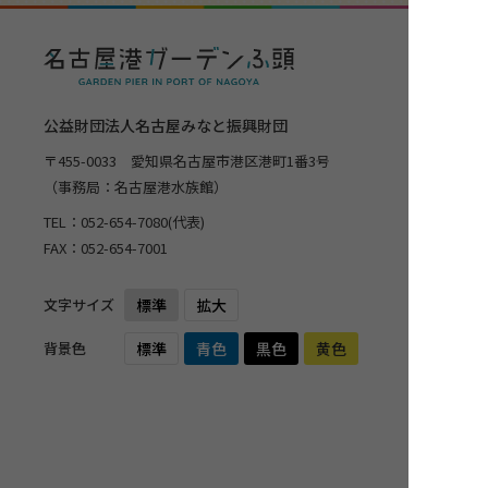
公益財団法人名古屋みなと振興財団
〒455-0033 愛知県名古屋市港区港町1番3号
（事務局：名古屋港水族館）
TEL：
052-654-7080
(代表)
FAX：052-654-7001
文字サイズ
標準
拡大
背景色
標準
青色
黒色
黄色