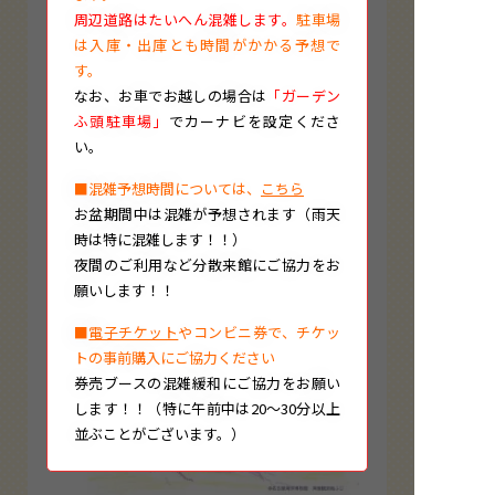
周辺道路はたいへん混雑します。
駐車場
は入庫・出庫とも時間がかかる予想で
す。
なお、
お車でお越しの場合は
「ガーデン
ふ頭駐車場」
でカーナビを設定くださ
い。
■混雑予想時間については、
こちら
お盆期間中は混雑が予想されます（雨天
ぬり絵見本
時は特に混雑します！！）
夜間のご利用など分散来館にご協力をお
願いします！！
■
電子チケット
やコンビニ券で、チケッ
トの事前購入にご協力ください
券売ブースの混雑緩和にご協力をお願い
します！！（特に午前中は20～30分以上
並ぶことがございます。）