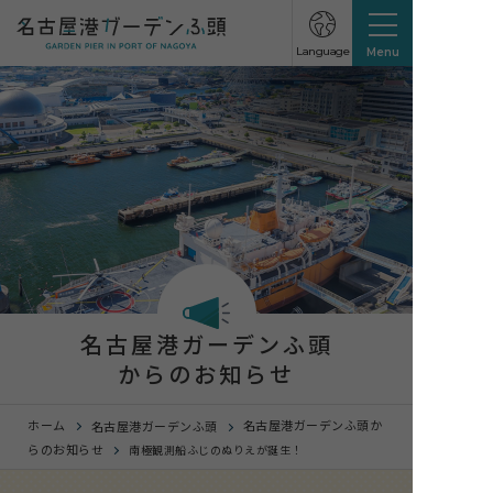
Language
Menu
名古屋港ガーデンふ頭
からのお知らせ
ホーム
名古屋港ガーデンふ頭か
名古屋港ガーデンふ頭
らのお知らせ
南極観測船ふじのぬりえが誕生！