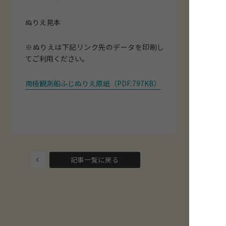
ぬりえ見本
※ぬりえは下記リンク先のデータを印刷し
てご利用ください。
南極観測船ふじぬりえ原紙（PDF:797KB）
記事一覧に戻る