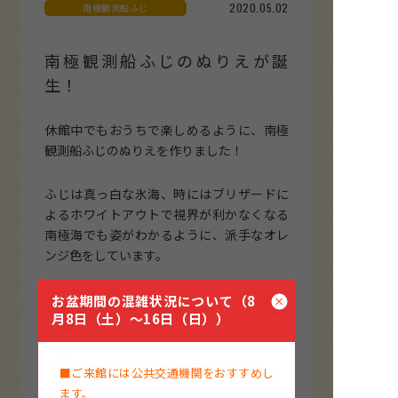
2020.05.02
南極観測船ふじ
南極観測船ふじのぬりえが誕
生！
休館中でもおうちで楽しめるように、南極
観測船ふじのぬりえを作りました！
ふじは真っ白な氷海、時にはブリザードに
よるホワイトアウトで視界が利かなくなる
南極海でも姿がわかるように、派手なオレ
ンジ色をしています。
しかし、これはぬりえですので、あえて違
お盆期間の混雑状況について（8
月8日（土）～16日（日））
う色でぬってみるのもいいかもしれません
ね！
■ご来館には公共交通機関をおすすめし
ます。