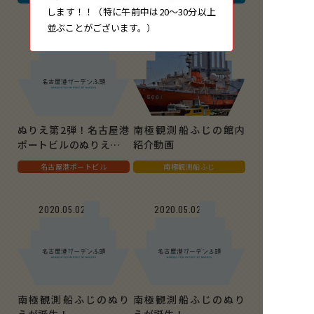
します！！（特に午前中は20～30分以上
並ぶことがございます。）
2020.09.05
2020.06.04
ぬりえ第2弾！名古屋港
南極観測船ふじの館内
ポートビルのぬりえ
…
紹介動画
名古屋港ポートビル
南極観測船ふじ
2020.05.02
2020.05.02
南極観測船ふじのぬり
南極観測船ふじのぬり