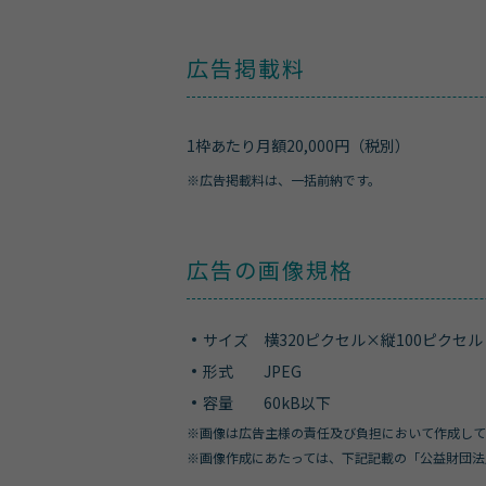
広告掲載料
1枠あたり月額20,000円（税別）
※
広告掲載料は、一括前納です。
広告の画像規格
サイズ 横320ピクセル×縦100ピクセル
形式 JPEG
容量 60kB以下
※
画像は広告主様の責任及び負担において作成して
※
画像作成にあたっては、下記記載の「公益財団法