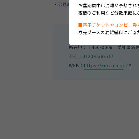
公益財団法人名古屋みなと振興財団公式
お盆期間中は混雑が予想され
夜間のご利用など分散来館に
■
電子チケット
やコンビニ券
券売ブースの混雑緩和にご協
【ウェブサイト管理会社】 株式
所在地：〒460-0008
愛知県名古
TEL：
0120-038-517
WEB：
https://onca.co.jp