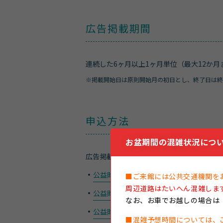
広告掲載期間
連続した6ヶ月以上1ヶ月単位（最大12か
※
掲載開始日は原則開始月の初日とし、終了日は終
申込方法
お盆期間の混雑状況につい
広告掲載に関する下記資料をご確認いただ
公益財団法人名古屋みなと振興財団公式
■ご来館には公共交通機関を
周辺道路はたいへん混雑しま
公益財団法人名古屋みなと振興財団公式
なお、
お車でお越しの場合は
公益財団法人名古屋みなと振興財団公式
■混雑予想時間については、