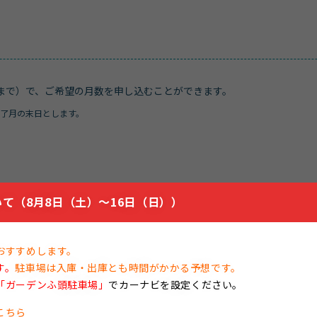
月まで）で、ご希望の月数を申し込むことができます。
了月の末日とします。
て（8月8日（土）～16日（日））
き、ウェブサイト管理会社までお電話でお問い合わせの上、申込書をお
ウェブサイト・バナー広告掲載要綱
おすすめします。
【PDF：167KB】
す。
駐車場は入庫・出庫とも時間がかかる予想です。
ウェブサイト・バナー広告標準約款
【PDF：202KB】
「ガーデンふ頭駐車場」
でカーナビを設定ください。
ウェブサイト・バナー広告募集要項
【PDF：99KB】
こちら