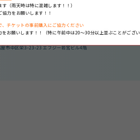
ウェブサイト・バナー広告掲載申込書
ます（雨天時は特に混雑します！！）
【docx：42KB】
ご協力をお願いします！！
で、チケットの事前購入にご協力ください
力をお願いします！！（特に午前中は20～30分以上並ぶことがござ
会社オンカ
屋市中区栄3-23-23
エフジー若宮ビル4階