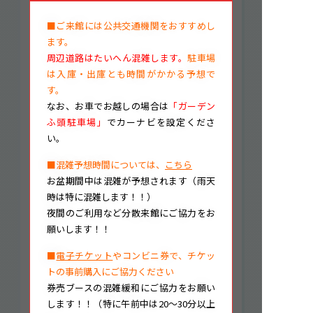
砂の代わりに使うのが、長さ約70cm、直
径約30cmの筒がついた実験装置で、筒の
■ご来館には公共交通機関をおすすめし
中には餌の魚が入っています。
ます。
周辺道路はたいへん混雑します。
駐車場
は入庫・出庫とも時間がかかる予想で
POINT 2
す。
なお、
お車でお越しの場合は
「ガーデン
キーワードは
「吹く」＆「吸う」
ふ頭駐車場」
でカーナビを設定くださ
い。
筒の中に頭を入れられないベルーガたち
■混雑予想時間については、
こちら
は、口をすぼめて筒の中に水を吹き込み、
お盆期間中は混雑が予想されます（雨天
水の勢いで舞い上がったイカナゴを吸い込
時は特に混雑します！！）
んで食べています。誰もがあっと驚く「ベ
夜間のご利用など分散来館にご協力をお
ルーガのふしぎな魚の食べ方」では、この
願いします！！
ほかにも「吹く」＆「吸う」の特技を活か
したベルーガたちのバブルリングをご覧い
■
電子チケット
やコンビニ券で、チケッ
ただくことができます。
トの事前購入にご協力ください
券売ブースの混雑緩和にご協力をお願い
します！！（特に午前中は20～30分以上