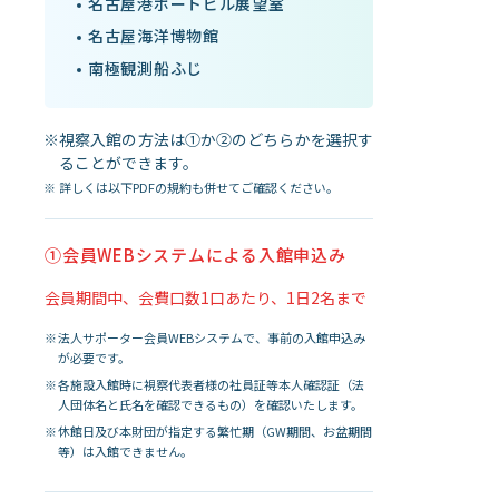
名古屋港ポートビル展望室
名古屋海洋博物館
南極観測船ふじ
視察入館の方法は①か②のどちらかを選択す
ることができます。
詳しくは以下PDFの規約も併せてご確認ください。
①会員WEBシステムによる入館申込み
会員期間中、会費口数1口あたり、1日2名まで
法人サポーター会員WEBシステムで、事前の入館申込み
が必要です。
各施設入館時に視察代表者様の社員証等本人確認証（法
人団体名と氏名を確認できるもの）を確認いたします。
休館日及び本財団が指定する繁忙期（GW期間、お盆期間
等）は入館できません。