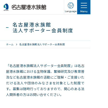
Language
Menu
名古屋港水族館
法人サポーター会員制度
ホーム
名古屋港水族館法人サポーター会員制度
営業のご案内
「名古屋港水族館法人サポーター会員制度」は名古
営業・イベントスケジュール
屋港水族館における生物保護、繁殖研究及び教育普
入館チケット
及など名古屋港水族館の活動にご理解・ご支援いた
交通アクセス
だける法人や団体のみなさまを対象とした制度で
お知らせ・新着情報
す。募集は随時行っておりますので、関心のある法
人関係者の方はお問い合せください。
名古屋港水族館ってこんなところ