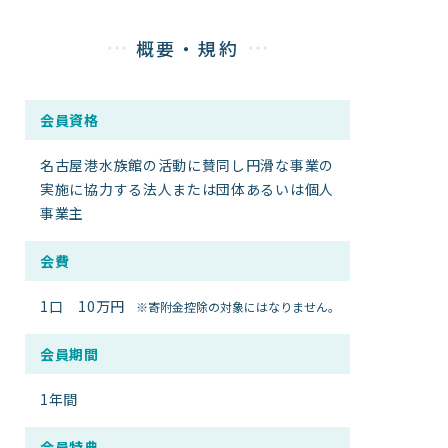
館内案内
概要・規約
イベント紹介
研究・教育
体験学習プログラム
会員資格
海の仲間たち
ショップ・レストラン
名古屋港水族館の活動に賛同し円滑な事業の
実施に協力する法人または団体あるいは個人
よくある質問
事業主
会費
水族館の周辺施設
1口 10万円
※寄附金控除の対象にはなりません。
会員期間
1年間
会員特典