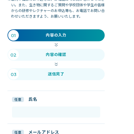
い。また、生き物に関するご質問や学校団体や学生の皆様
館内案内
からの研修やレクチャーのお申込等も、お電話でお問い合
イベント紹介
わせいただきますよう、お願いいたします。
研究・教育
体験学習プログラム
内容の入力
01
海の仲間たち
ショップ・レストラン
内容の確認
02
よくある質問
送信完了
03
水族館の周辺施設
氏名
任意
メールアドレス
任意