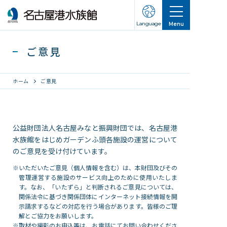
Language
Menu
ご意見
ホーム
ご意見
営業のご案内
公益財団法人名古屋みなと振興財団では、名古屋港
営業・イベントスケジュール
水族館をはじめガーデンふ頭各施設の運営について
のご意見を受け付けています。
入館チケット
交通アクセス
※
いただいたご意見（個人情報を含む）は、本財団及びその
管理運営する施設のサービス向上のために使用いたしま
お知らせ・新着情報
す。なお、「いたずら」と判断されるご意見については、
関係法令に基づき関係団体にインターネット接続情報を開
示請求するなどの対応を行う場合があります。皆様のご理
名古屋港水族館ってこんなところ
解とご協力をお願いします。
※
取材や撮影のお申込等は、お電話にてお問い合わせくださ