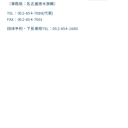
（事務局：名古屋港水族館）
TEL：052-654-7080(代表)
FAX：052-654-7001
団体予約・下見専用TEL：052-654-1680
FAX：052-654-7499
サイトポリシー・プライバシーポリシー
運営団体
ご意見
サイトマップ
アクセシビリティガイドライン
文字サイズ
標準
拡大
背景色
標準
青色
黒色
黄色