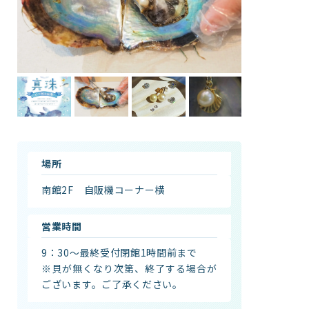
館内案内
イベント紹介
研究・教育
体験学習プログラム
海の仲間たち
ショップ・レストラン
よくある質問
場所
水族館の周辺施設
南館2F 自販機コーナー横
営業時間
9：30～最終受付閉館1時間前まで
※貝が無くなり次第、終了する場合が
ございます。ご了承ください。