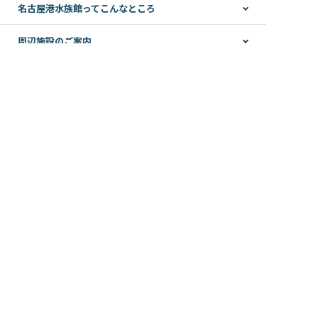
名古屋港水族館ってこんなところ
周辺施設のご案内
名古屋港水族館
公益財団法人名古屋みなと振興財団