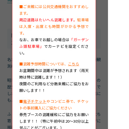
■ご来館には公共交通機関をおすすめし
ます。
周辺道路はたいへん混雑します。
駐車場
は入庫・出庫とも時間がかかる予想で
す。
南極観測船ふじのオリジナルグッ
なお、
お車でお越しの場合は
「ガーデン
ズ 好評発売中🚢
ふ頭駐車場」
でカーナビを設定くださ
い。
名古屋港水族館ミュージアムショップでは、南極観
■混雑予想時間については、
こちら
測船ふじのオリジナルグッズが好評発売中です。
お盆期間中は混雑が予想されます（雨天
時は特に混雑します！！）
昭和40年から18年間にわたり活躍した『ふじ』の
夜間のご利用など分散来館にご協力をお
歴史を感じさせるレトロなデザインが魅力。ここで
願いします！！
しか手に入らない限定グッズは、ご来館の思い出に
も、お土産にもおすすめです。
■
電子チケット
やコンビニ券で、チケッ
トの事前購入にご協力ください
ふじご来館の際には、ぜひ少し足をのばしてお立ち
券売ブースの混雑緩和にご協力をお願い
寄りください。☟のバナーからグッズ紹介ページに
します！！（特に午前中は20～30分以上
移動できます。
並ぶことがございます。）