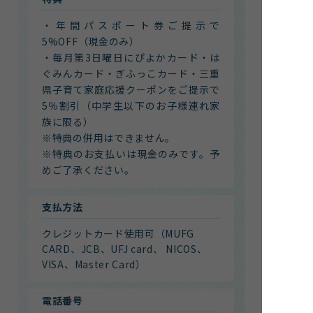
・年間パスポート券ご提示で
5%OFF（現金のみ）
・毎月第3日曜日にぴよかカード・は
ぐみんカード・ぎふっこカード・三重
県子育て家庭応援クーポンをご提示で
5％割引（中学生以下のお子様連れ家
族に限る）
※特典の併用はできません。
※特典のお支払いは現金のみです。予
めご了承ください。
支払方法
クレジットカード使用可（MUFG
CARD、JCB、UFJ card、 NICOS、
VISA、Master Card）
電話番号