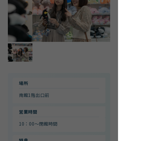
館内案内
イベント紹介
研究・教育
体験学習プログラム
海の仲間たち
ショップ・レストラン
よくある質問
水族館の周辺施設
場所
南館1階出口前
営業時間
10：00～閉館時間
特典