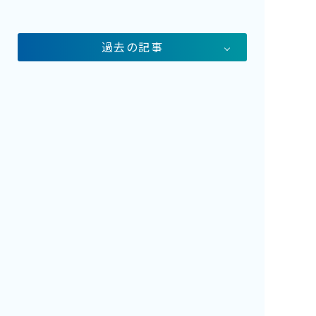
館内案内
イベント紹介
過去の記事
研究・教育
体験学習プログラム
海の仲間たち
ショップ・レストラン
よくある質問
水族館の周辺施設