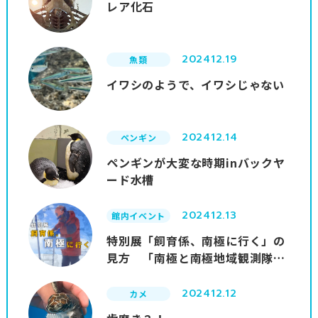
レア化石
2024
12.19
魚類
イワシのようで、イワシじゃない
2024
12.14
ペンギン
ペンギンが大変な時期inバックヤ
ード水槽
2024
12.13
館内イベント
特別展「飼育係、南極に行く」の
見方 「南極と南極地域観測隊」
編
2024
12.12
カメ