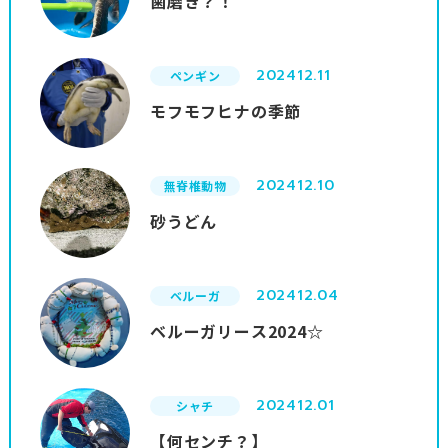
歯磨き？！
2024
12.11
ペンギン
モフモフヒナの季節
2024
12.10
無脊椎動物
砂うどん
2024
12.04
ベルーガ
ベルーガリース2024☆
2024
12.01
シャチ
【何センチ？】