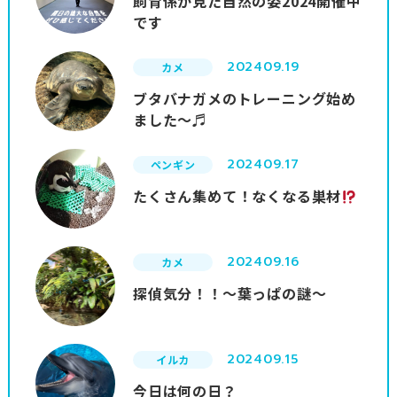
飼育係が見た自然の姿2024開催中
です
2024
09.19
カメ
ブタバナガメのトレーニング始め
ました～♬
2024
09.17
ペンギン
たくさん集めて！なくなる巣材
2024
09.16
カメ
探偵気分！！～葉っぱの謎～
2024
09.15
イルカ
今日は何の日？