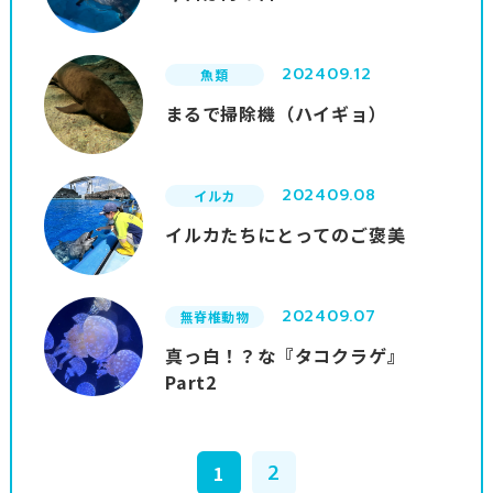
2024
09.12
魚類
まるで掃除機（ハイギョ）
2024
09.08
イルカ
イルカたちにとってのご褒美
2024
09.07
無脊椎動物
真っ白！？な『タコクラゲ』
Part2
2
1