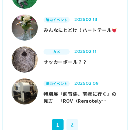
2025
02.13
館内イベント
みんなにとどけ！ハートテール
2025
02.11
カメ
サッカーボール？？
2025
02.09
館内イベント
特別展「飼育係、南極に行く」の
見方 「ROV（Remotely
Operated Vehicle）」編
2
1