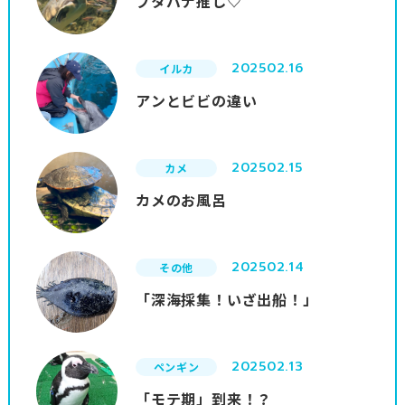
ブタバナ推し♡
2025
02.16
イルカ
アンとビビの違い
2025
02.15
カメ
カメのお風呂
2025
02.14
その他
「深海採集！いざ出船！」
2025
02.13
ペンギン
「モテ期」到来！？