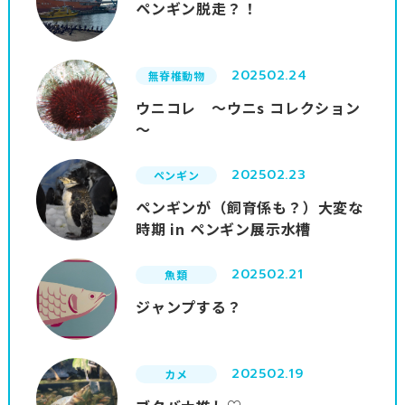
ペンギン脱走？！
2025
02.24
無脊椎動物
ウニコレ ～ウニs コレクション
～
2025
02.23
ペンギン
ペンギンが（飼育係も？）大変な
時期 in ペンギン展示水槽
2025
02.21
魚類
ジャンプする？
2025
02.19
カメ