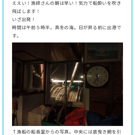
ええい！漁師さんの朝は早い！気力で船酔いを吹き
飛ばします！
いざ出発！
時間は午前５時半。真冬の海。日が昇る前に出港で
す。
↑漁船の船長室からの写真。中央には底曳き網を引