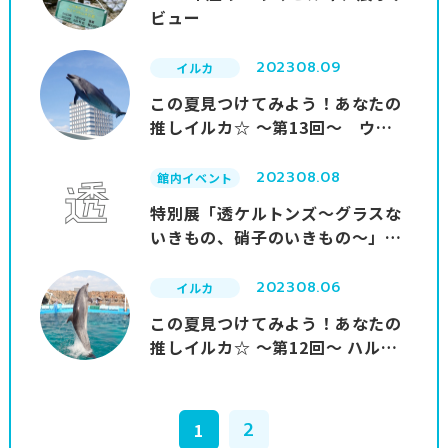
ビュー
2023
08.09
イルカ
この夏見つけてみよう！あなたの
推しイルカ☆ ～第13回～ ウィ
ニー（Winny）
2023
08.08
館内イベント
特別展「透ケルトンズ～グラスな
いきもの、硝子のいきもの～」番
外編
2023
08.06
イルカ
この夏見つけてみよう！あなたの
推しイルカ☆ ～第12回～ ハル
（Haru）
2
1