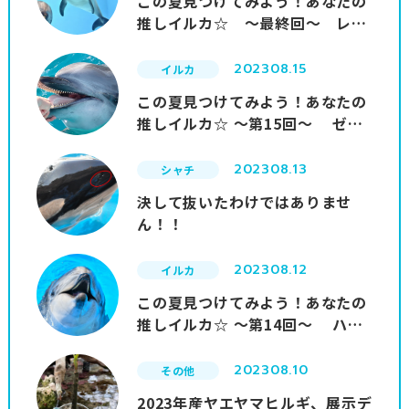
この夏見つけてみよう！あなたの
推しイルカ☆ ～最終回～ レイ
（Ray）
2023
08.15
イルカ
この夏見つけてみよう！あなたの
推しイルカ☆ ～第15回～ ゼロ
（Zero）
2023
08.13
シャチ
決して抜いたわけではありませ
ん！！
2023
08.12
イルカ
この夏見つけてみよう！あなたの
推しイルカ☆ ～第14回～ ハッ
ピー（Happy）
2023
08.10
その他
2023年産ヤエヤマヒルギ、展示デ