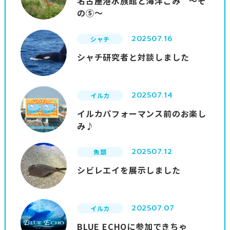
名古屋港水族館と海洋ごみ ～そ
の⑤～
2025
07.16
シャチ
シャチ研究者と対談しました
2025
07.14
イルカ
イルカパフォーマンス前のお楽し
み♪
2025
07.12
魚類
シビレエイを展示しました
2025
07.07
イルカ
BLUE ECHOに参加できちゃ