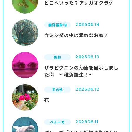
どこへいった？アサガオクラゲ
2026
06.14
無脊椎動物
ウミシダの中は素敵なお家？
2026
06.13
魚類
ザラビクニンの幼魚を展示しまし
た② ～稚魚誕生！～
2026
06.12
その他
花
2026
06.11
ベルーガ