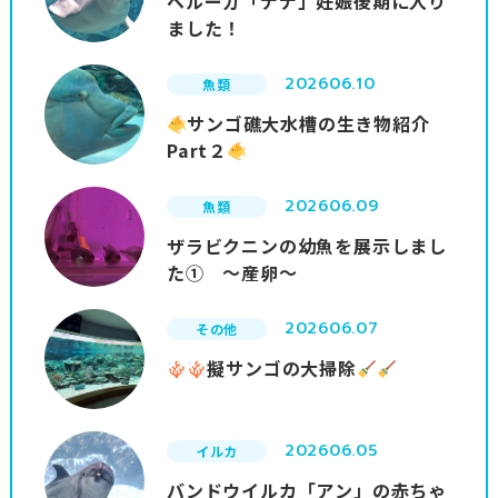
ベルーガ「ナナ」妊娠後期に入り
ました！
2026
06.10
魚類
サンゴ礁大水槽の生き物紹介
Part２
2026
06.09
魚類
ザラビクニンの幼魚を展示しまし
た① ～産卵～
2026
06.07
その他
擬サンゴの大掃除
2026
06.05
イルカ
バンドウイルカ「アン」の赤ちゃ