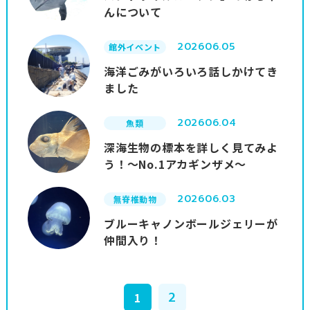
んについて
2026
06.05
館外イベント
海洋ごみがいろいろ話しかけてき
ました
2026
06.04
魚類
深海生物の標本を詳しく見てみよ
う！～No.1アカギンザメ～
2026
06.03
無脊椎動物
ブルーキャノンボールジェリーが
仲間入り！
2
1