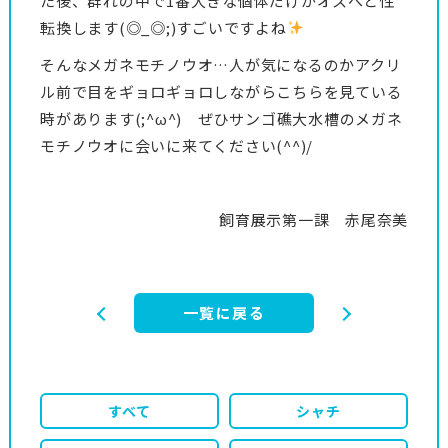
た後、群れの中で1番大きな個体だけがオスへと性
転換します(◎_◎;)すごいですよね
そんなメガネモチノウオ…人が気になるのかアクリ
ル前で目をギョロギョロしながらこちらを見ている
時があります(;^ω^) ぜひサンゴ礁大水槽のメガネ
モチノウオに会いに来てください(^^)/
飼育展示第一課 赤尾奈美
一覧に戻る
すべて
シャチ