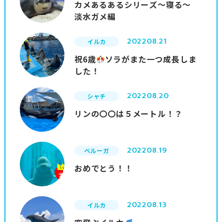
カメあるあるシリーズ～寝る～
淡水ガメ編
2022
08.21
イルカ
祝6歳
ソラがまた一つ成長しま
した！
2022
08.20
シャチ
リンの〇〇は５メートル！？
2022
08.19
ベルーガ
おめでとう！！
2022
08.13
イルカ