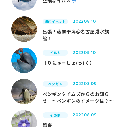
空飛ぶイルカ
2022
08.10
館内イベント
出張！藤前干潟＠名古屋港水族
館！
2022
08.10
イルカ
【りにゅーしょ(っ)く】
2022
08.09
ペンギン
ペンギンタイムズからのお知ら
せ ～ペンギンのイメージは？～
2022
08.09
その他
観察