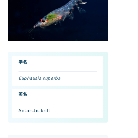
館内案内
イベント紹介
研究・教育
体験学習プログラム
海の仲間たち
ショップ・レストラン
よくある質問
学名
Euphausia superba
水族館の周辺施設
英名
Antarctic krill