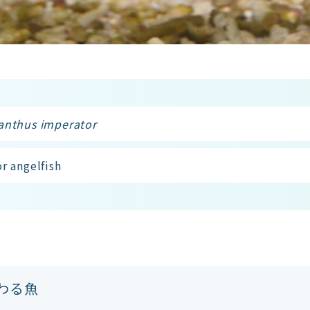
nthus imperator
r angelfish
わる魚