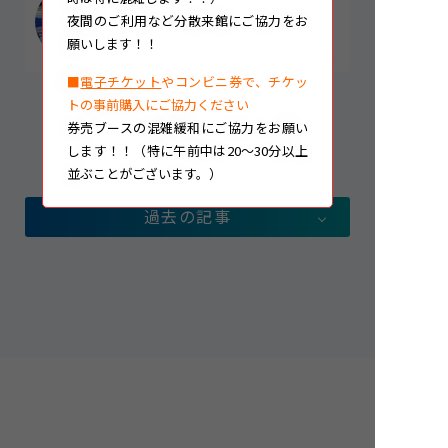
「水族館deクルッと寄付」 返礼品
夜間のご利用など分散来館にご協力をお
に「ハッピーバースデー2025」
…
願いします！！
2025.09.30
■
電子チケット
やコンビニ券で、チケッ
トの事前購入にご協力ください
1
2
3
券売ブースの混雑緩和にご協力をお願い
します！！（特に午前中は20～30分以上
並ぶことがございます。）
過去の記事