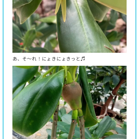
あ、そ～れ！にょきにょきっと♬