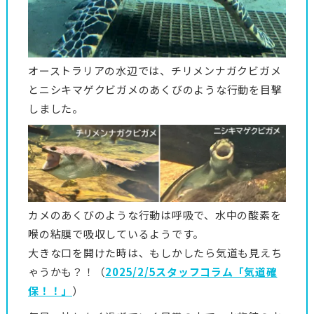
オーストラリアの水辺では、チリメンナガクビガメ
とニシキマゲクビガメのあくびのような行動を目撃
しました。
カメのあくびのような行動は呼吸で、水中の酸素を
喉の粘膜で吸収しているようです。
大きな口を開けた時は、もしかしたら気道も見えち
ゃうかも？！（
2025/2/5スタッフコラム「気道確
保！！」
）