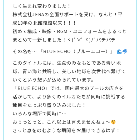
しく生まれ変わりました！
株式会社JERAの全面サポートを受け、なんと！平
成13年の北館開館以来！！！
初めて構成・映像・BGM・ユニフォームをまるっと
まとめて一新しました！ヾ(ﾟ∀ﾟゞ)ﾉﾞパチパチ
その名も… 「BLUE ECHO（ブルーエコー）」
このタイトルには、生命のみなもとである青い地
球、青い海と共鳴し、美しい地球を次世代へ繋げて
いくという想いが込められています。
「BLUE ECHO」では、国内最大のプールの広さを
活かして、より多くのイルカたちが同時に挑戦する
種目をたっぷり盛り込みました！
いろんな場所で同時に…
おぅっとっと、これ以上は言えませんねぇ～
きっと息をのむような瞬間をお届けできるはず！