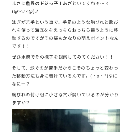
まさに
魚界のドジっ子！
あざといですねぇ～ヾ
(@>▽<@)ノ
泳ぎが苦手という事で、手足のような胸びれと腹び
れを使って海底ををえっちらおっちら這うように移
動するのですがその姿もかなりの萌えポイントなん
です！！
ぜひ水槽でその様子を観察してみてください！！
そして、泳ぐのが苦手だからこそのちょっと変わっ
た移動方法も身に着けているんです。(・ρ・*)なに
なにー？
胸びれの付け根に小さな穴が開いているのが分かり
ますか？