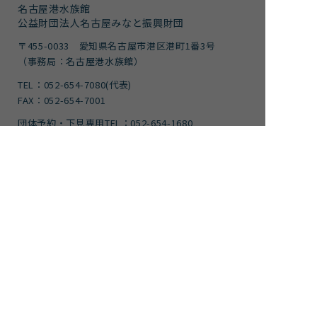
名古屋港水族館
公益財団法人名古屋みなと振興財団
〒455-0033 愛知県名古屋市港区港町1番3号
（事務局：名古屋港水族館）
TEL：052-654-7080(代表)
FAX：052-654-7001
団体予約・下見専用TEL：052-654-1680
FAX：052-654-7499
サイトポリシー・プライバシーポリシー
運営団体
ご意見
サイトマップ
アクセシビリティガイドライン
文字サイズ
標準
拡大
背景色
標準
青色
黒色
黄色