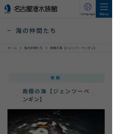
Language
Menu
海の仲間たち
ホーム
海の仲間たち
南極の海【ジェンツーペンギン】
営業のご案内
南館
営業・イベントスケジュール
南極の海【ジェンツーペ
入館チケット
ンギン】
交通アクセス
お知らせ・新着情報
名古屋港水族館ってこんなところ