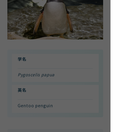
館内案内
イベント紹介
研究・教育
体験学習プログラム
海の仲間たち
ショップ・レストラン
よくある質問
学名
Pygoscelis papua
水族館の周辺施設
英名
Gentoo penguin