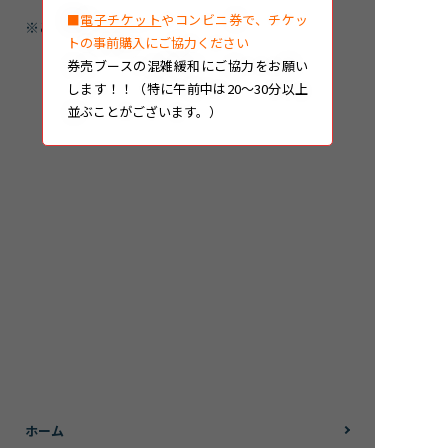
■
電子チケット
やコンビニ券で、チケッ
※ご来館時に展示していない場合もあります
トの事前購入にご協力ください
券売ブースの混雑緩和にご協力をお願い
します！！（特に午前中は20～30分以上
海の仲間たち一覧に戻る
並ぶことがございます。）
ホーム