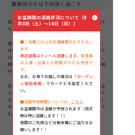
繁殖地のそばで仲良く過ごす
お盆期間の混雑状況について（8
頭頂部から両眼に広がる三角形の白い斑紋が特徴で
月8日（土）～16日（日））
す。
■ご来館には公共交通機関をおすすめし
亜南極から南極にかけて広く分布するペンギンで、
ます。
地域によって繁殖期や生態が異なります。亜南極で
周辺道路はたいへん混雑します。
駐車場
は、一年を通じて繁殖地のそばで生活しています。
は入庫・出庫とも時間がかかる予想で
餌はオキアミや魚で、繁殖地からあまり遠くない場
す。
所で採っています。
なお、
お車でお越しの場合は
「ガーデン
ふ頭駐車場」
でカーナビを設定くださ
名古屋港水族館では、例年10月下旬から産卵が始ま
い。
り、12月から2月にかけてヒナの姿を見ることがで
きます。 名古屋港水族館で繁殖したジェンツーペン
■混雑予想時間については、
こちら
ギンは、国内外の水族館や動物園に譲渡されそこで
お盆期間中は混雑が予想されます（雨天
も人気者になっています。
時は特に混雑します！！）
夜間のご利用など分散来館にご協力をお
願いします！！