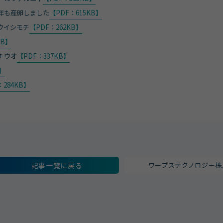
年も産卵しました
【PDF：615KB】
ウイシモチ
【PDF：262KB】
KB】
チウオ
【PDF：337KB】
B】
：284KB】
記事一覧に戻る
ワープステクノロジー株..