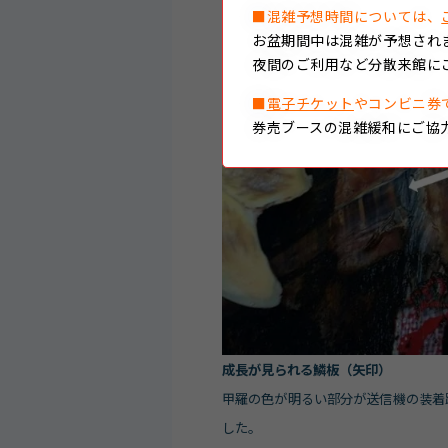
■混雑予想時間については、
お盆期間中は混雑が予想され
夜間のご利用など分散来館に
■
電子チケット
やコンビニ券
券売ブースの混雑緩和にご協
成長が見られる鱗板（矢印）
甲羅の色が明るい部分が送信機の装着
した。