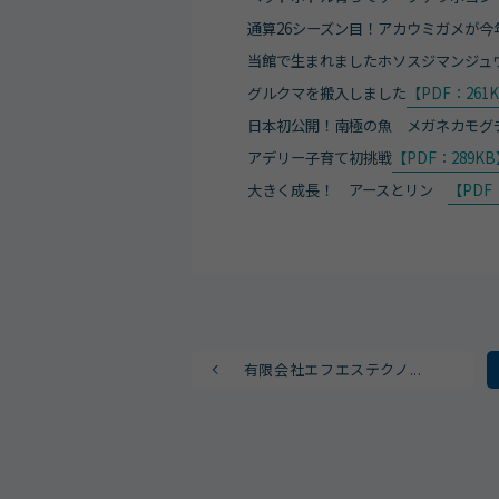
通算26シーズン目！アカウミガメが今
当館で生まれましたホソスジマンジュ
グルクマを搬入しました
【PDF：261
日本初公開！南極の魚 メガネカモグ
アデリー子育て初挑戦
【PDF：289K
大きく成長！ アースとリン
【PDF
有限会社エフエステクノ...