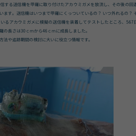
発信する送信機を甲羅に取り付けたアカウミガメを放流し、その後の回
います。送信機はいつまで甲羅にくっついているの？ いつ外れるの？ 
いるアカウミガメに模擬の送信機を装着してテストしたところ、567
羅の長さは30ｃｍから46ｃｍに成長しました。
方法や追跡期間の検討に大いに役立つ情報です。