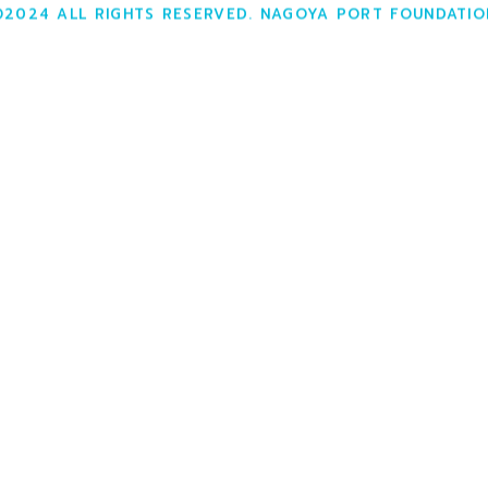
©2024 ALL RIGHTS RESERVED. NAGOYA PORT FOUNDATIO
だけだよ〜
に「今日から君もイルカ博士！」と題して、知っていると観
間がぐっと楽しくなるお話をしています。
「イルカが持つ哺乳類としての特徴」についてご紹介しまし
け方」です！
ルカたちを識別し、愛称で呼んでいます。