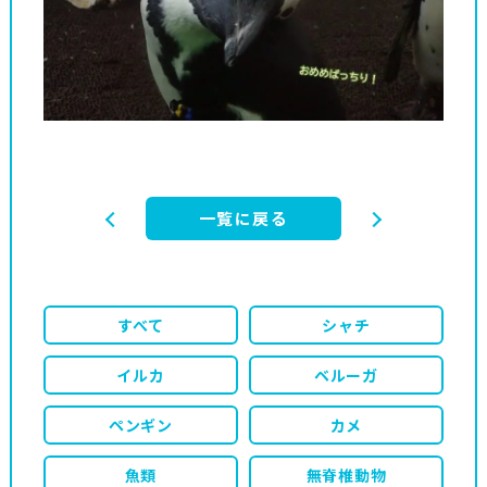
一覧に戻る
すべて
シャチ
イルカ
ベルーガ
ペンギン
カメ
魚類
無脊椎動物