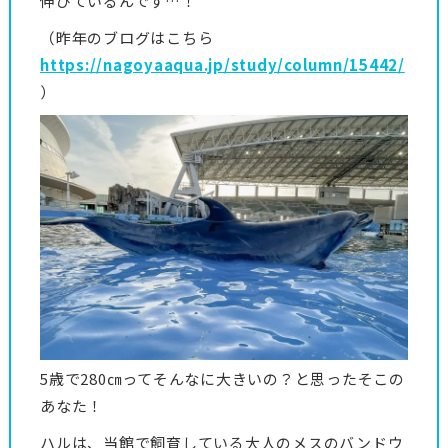
伸びているんです…！
（昨年のブログはこちら
https://nagoyaaqua.jp/study/column/15442/
）
5歳で280㎝ってそんなに大きいの？と思ったそこの
あなた！
ハルは、当館で飼育している大人のメスのバンドウ