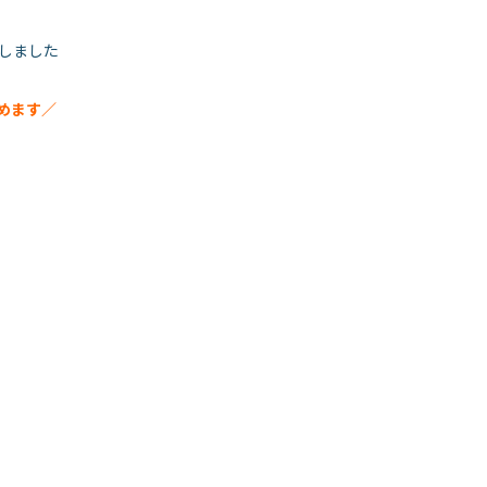
しました
めます／