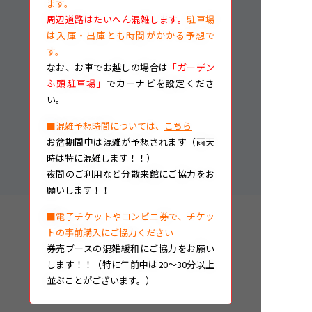
ます。
周辺道路はたいへん混雑します。
駐車場
は入庫・出庫とも時間がかかる予想で
す。
なお、
お車でお越しの場合は
「ガーデン
ふ頭駐車場」
でカーナビを設定くださ
い。
■混雑予想時間については、
こちら
お盆期間中は混雑が予想されます（雨天
時は特に混雑します！！）
夜間のご利用など分散来館にご協力をお
願いします！！
■
電子チケット
やコンビニ券で、チケッ
トの事前購入にご協力ください
券売ブースの混雑緩和にご協力をお願い
します！！（特に午前中は20～30分以上
並ぶことがございます。）