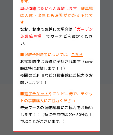
ます。
周辺道路はたいへん混雑します。
駐車場
は入庫・出庫とも時間がかかる予想で
す。
なお、
お車でお越しの場合は
「ガーデン
ふ頭駐車場」
でカーナビを設定くださ
い。
■混雑予想時間については、
こちら
お盆期間中は混雑が予想されます（雨天
時は特に混雑します！！）
夜間のご利用など分散来館にご協力をお
願いします！！
■
電子チケット
やコンビニ券で、チケッ
トの事前購入にご協力ください
券売ブースの混雑緩和にご協力をお願い
します！！（特に午前中は20～30分以上
並ぶことがございます。）