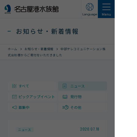
Language
Menu
お知らせ・新着情報
ホーム
お知らせ・新着情報
中部テレコミュニケーション株
式会社様からご寄付をいただきました
営業のご案内
営業・イベントスケジュール
すべて
ニュース
入館チケット
ピックアップイベント
発行物
交通アクセス
募集中
その他
お知らせ・新着情報
名古屋港水族館ってこんなところ
2020.07.18
ニュース