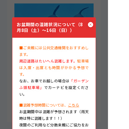
お盆期間の混雑状況について（8
月8日（土）～16日（日））
■ご来館には公共交通機関をおすすめし
ます。
周辺道路はたいへん混雑します。
駐車場
は入庫・出庫とも時間がかかる予想で
す。
宮倉社長（左から2人目）、霜出経営管理本
なお、
お車でお越しの場合は
「ガーデン
部副本部長（同1人目）
ふ頭駐車場」
でカーナビを設定くださ
い。
中部テレコミュニケーション株式会社様、
■混雑予想時間については、
こちら
ありがとうございました。
お盆期間中は混雑が予想されます（雨天
時は特に混雑します！！）
夜間のご利用など分散来館にご協力をお