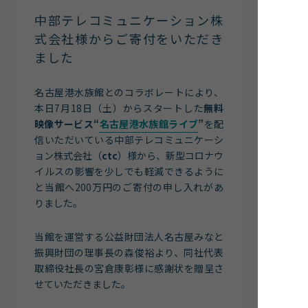
館内案内
中部テレコミュニケーション株
イベント紹介
式会社様からご寄付をいただき
ました
研究・教育
体験学習プログラム
名古屋港水族館とのコラボレートにより、
海の仲間たち
本日7月18日（土）からスタートした
無料
ショップ・レストラン
映像サービス“
名古屋港水族館ライブ
”
を配
よくある質問
信いただいている中部テレコミュニケーシ
ョン株式会社（
ctc
）様から、新型コロナウ
イルスの影響を少しでも軽減できるように
水族館の周辺施設
と当館へ200万円のご寄付の申し入れがあ
りました。
当館を運営する公益財団法人名古屋みなと
振興財団の理事長の森俊裕より、同社代表
取締役社長の宮倉康彰様に感謝状を贈呈さ
せていただきました。