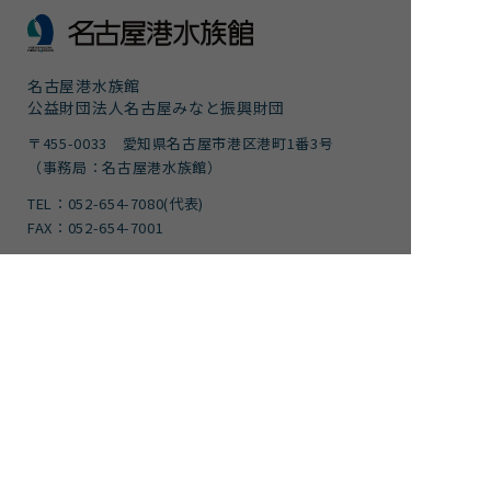
名古屋港水族館
公益財団法人名古屋みなと振興財団
〒455-0033 愛知県名古屋市港区港町1番3号
（事務局：名古屋港水族館）
TEL：052-654-7080(代表)
FAX：052-654-7001
団体予約・下見専用TEL：052-654-1680
FAX：052-654-7499
サイトポリシー・プライバシーポリシー
運営団体
ご意見
サイトマップ
アクセシビリティガイドライン