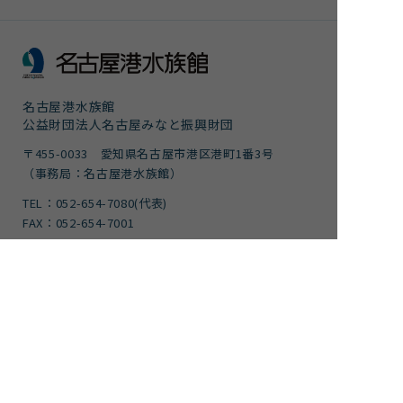
名古屋港水族館
公益財団法人名古屋みなと振興財団
〒455-0033 愛知県名古屋市港区港町1番3号
（事務局：名古屋港水族館）
TEL：052-654-7080(代表)
FAX：052-654-7001
団体予約・下見専用TEL：052-654-1680
FAX：052-654-7499
サイトポリシー・プライバシーポリシー
運営団体
ご意見
サイトマップ
アクセシビリティガイドライン