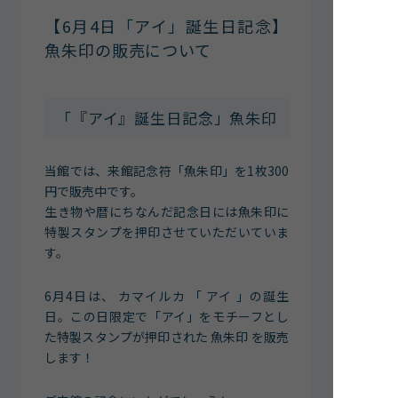
館内案内
【6月4日「アイ」誕生日記念】
イベント紹介
魚朱印の販売について
研究・教育
体験学習プログラム
「『アイ』誕生日記念」魚朱印
海の仲間たち
ショップ・レストラン
当館では、来館記念符「魚朱印」を1枚300
よくある質問
円で販売中です。
生き物や暦にちなんだ記念日には魚朱印に
特製スタンプを押印させていただいていま
水族館の周辺施設
す。
6月4日は、 カマイルカ 「 アイ 」の誕生
日。この日限定で「アイ」をモチーフとし
た特製スタンプが押印された 魚朱印 を販売
します！