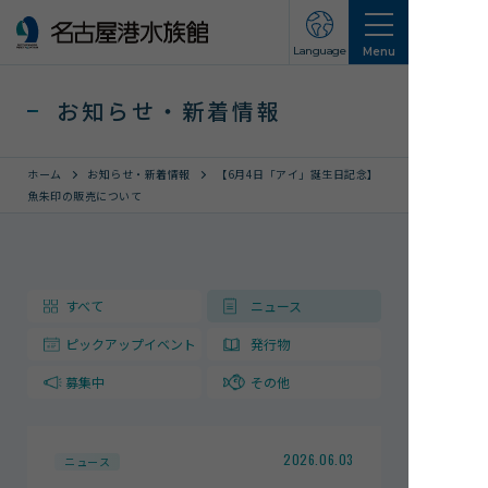
Language
Menu
お知らせ・新着情報
ホーム
お知らせ・新着情報
【6月4日「アイ」誕生日記念】
魚朱印の販売について
営業のご案内
営業・イベントスケジュール
すべて
ニュース
入館チケット
ピックアップイベント
発行物
交通アクセス
募集中
その他
お知らせ・新着情報
名古屋港水族館ってこんなところ
2026.06.03
ニュース