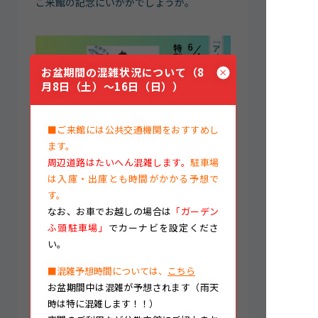
ご来館の記念にいかがでしょうか。
お盆期間の混雑状況について（8
月8日（土）～16日（日））
■ご来館には公共交通機関をおすすめし
ます。
周辺道路はたいへん混雑します。
駐車場
は入庫・出庫とも時間がかかる予想で
す。
○注意事項
なお、
お車でお越しの場合は
「ガーデン
※「魚朱印」のご購入には名古屋港水族館
ふ頭駐車場」
でカーナビを設定くださ
に入館いただく必要があります。
い。
※販売は北館2階総合案内で行っています。
■混雑予想時間については、
こちら
お盆期間中は混雑が予想されます（雨天
時は特に混雑します！！）