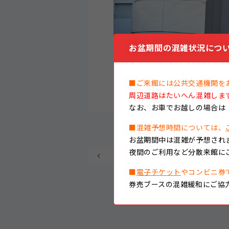
お盆期間の混雑状況につい
※天気等により運転を中止となる場
■ご来館には公共交通機関を
周辺道路はたいへん混雑しま
なお、
お車でお越しの場合は
■混雑予想時間については、
お盆期間中は混雑が予想され
夜間のご利用など分散来館に
グルクマを搬入しました
■
電子チケット
やコンビニ券
券売ブースの混雑緩和にご協