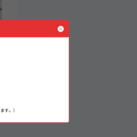
..
います。）