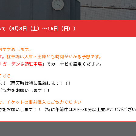
からくり時計
て（8月8日（土）～16日（日））
合があります。
おすすめします。
す。
駐車場は入庫・出庫とも時間がかかる予想です。
「ガーデンふ頭駐車場」
でカーナビを設定ください。
こちら
ます（雨天時は特に混雑します！！）
ご協力をお願いします！！
記事一覧に戻る
令和7年度「もっと知りた.
で、チケットの事前購入にご協力ください
力をお願いします！！（特に午前中は20～30分以上並ぶことがござ