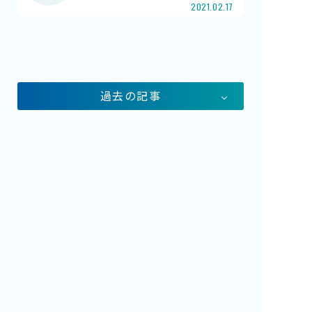
2021.02.17
館内案内
イベント紹介
研究・教育
体験学習プログラム
過去の記事
海の仲間たち
ショップ・レストラン
よくある質問
水族館の周辺施設