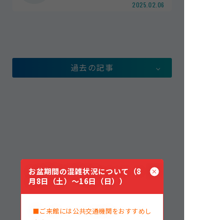
2025.02.06
館内案内
イベント紹介
研究・教育
体験学習プログラム
過去の記事
海の仲間たち
ショップ・レストラン
よくある質問
水族館の周辺施設
お盆期間の混雑状況について（8
月8日（土）～16日（日））
■ご来館には公共交通機関をおすすめし