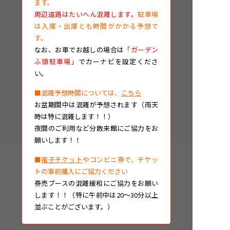
ます。
周辺道路はたいへん混雑します。
駐車場
は入庫・出庫とも時間がかかる予想で
す。
なお、
お車でお越しの場合は
「ガーデン
ふ頭駐車場」
でカーナビを設定くださ
い。
■混雑予想時間については、
こちら
お盆期間中は混雑が予想されます（雨天
時は特に混雑します！！）
夜間のご利用など分散来館にご協力をお
願いします！！
■
電子チケット
やコンビニ券で、チケッ
トの事前購入にご協力ください
券売ブースの混雑緩和にご協力をお願い
します！！（特に午前中は20～30分以上
並ぶことがございます。）